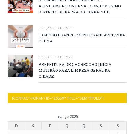
ALINHAMENTO MENSAL COM O SCFV NO
DISTRITO DE BARRA DO TARRACHIL
6 DE JANEIRO DE 2025
JANEIRO BRANCO: MENTE SAÚDÁVEL,VIDA
PLENA
6 DE JANEIRO DE 2025
PREFEITURA DE CHORROCHÓ INICIA
MUTIRÃO PARA LIMPEZA GERAL DA
CIDADE.
[CONTACT-FORM-7 ID="20559" TITLE="SEM TÍTULO"]
março 2025
D
S
T
Q
Q
S
S
1