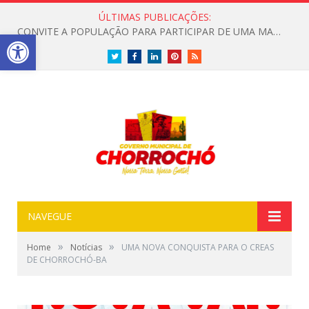
ÚLTIMAS PUBLICAÇÕES:
CONVITE A POPULAÇÃO PARA PARTICIPAR DE UMA MANHÃ ESPECIAL DEDICADA ASAÚDE
Open toolbar
Twitter
Facebook
LinkedIn
Pinterest
RSS
NAVEGUE
»
»
Home
Notícias
UMA NOVA CONQUISTA PARA O CREAS
DE CHORROCHÓ-BA