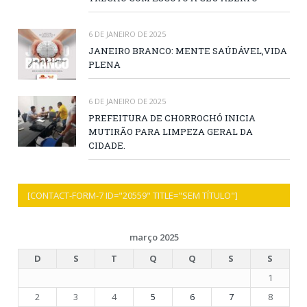
6 DE JANEIRO DE 2025
JANEIRO BRANCO: MENTE SAÚDÁVEL,VIDA
PLENA
6 DE JANEIRO DE 2025
PREFEITURA DE CHORROCHÓ INICIA
MUTIRÃO PARA LIMPEZA GERAL DA
CIDADE.
[CONTACT-FORM-7 ID="20559" TITLE="SEM TÍTULO"]
março 2025
D
S
T
Q
Q
S
S
1
2
3
4
5
6
7
8