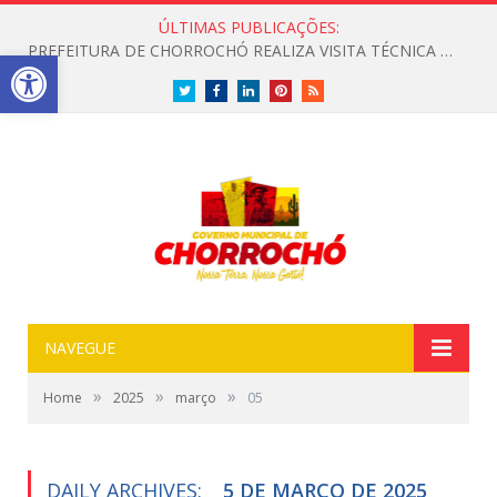
ÚLTIMAS PUBLICAÇÕES:
PREFEITURA DE CHORROCHÓ REALIZA VISITA TÉCNICA PARA LEVANTAMENTO DE TRECHO COM ESGOTO A CÉU ABERTO
Open toolbar
Twitter
Facebook
LinkedIn
Pinterest
RSS
NAVEGUE
»
»
»
Home
2025
março
05
DAILY ARCHIVES:
5 DE MARÇO DE 2025