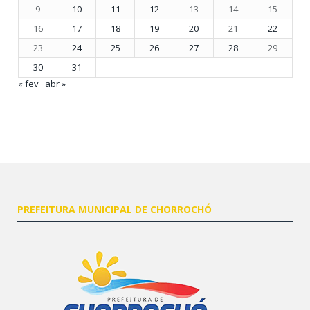
9
10
11
12
13
14
15
16
17
18
19
20
21
22
23
24
25
26
27
28
29
30
31
« fev
abr »
PREFEITURA MUNICIPAL DE CHORROCHÓ