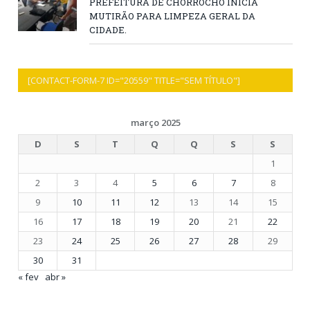
PREFEITURA DE CHORROCHÓ INICIA
MUTIRÃO PARA LIMPEZA GERAL DA
CIDADE.
[CONTACT-FORM-7 ID="20559" TITLE="SEM TÍTULO"]
março 2025
D
S
T
Q
Q
S
S
1
2
3
4
5
6
7
8
9
10
11
12
13
14
15
16
17
18
19
20
21
22
23
24
25
26
27
28
29
30
31
« fev
abr »