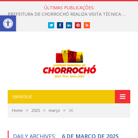
ÚLTIMAS PUBLICAÇÕES:
PREFEITURA DE CHORROCHÓ REALIZA VISITA TÉCNICA PARA LEVANTAMENTO DE TRECHO COM ESGOTO A CÉU ABERTO
Open toolbar
Twitter
Facebook
LinkedIn
Pinterest
RSS
NAVEGUE
»
»
»
Home
2025
março
06
DAILY ARCHIVES:
6 DE MARÇO DE 2025