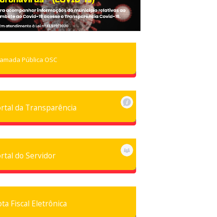
amada Pública OSC
rtal da Transparência
rtal do Servidor
ta Fiscal Eletrônica