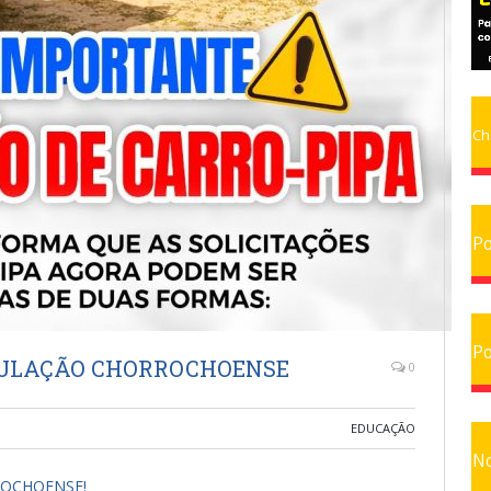
Ch
Po
Po
PULAÇÃO CHORROCHOENSE
0
EDUCAÇÃO
No
ROCHOENSE!