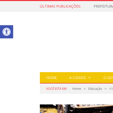
ÚLTIMAS PUBLICAÇÕES:
Open toolbar
HOME
A CIDADE
O GO
»
»
VOCÊ ESTÁ EM:
Home
Educação
AV