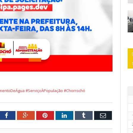
imentoDeÁgua
#ServiçoÀPopulação
#Chorrochó
ter
Facebook
Google+
Pinterest
LinkedIn
Tumblr
E-
mail