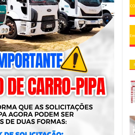
CO
Em