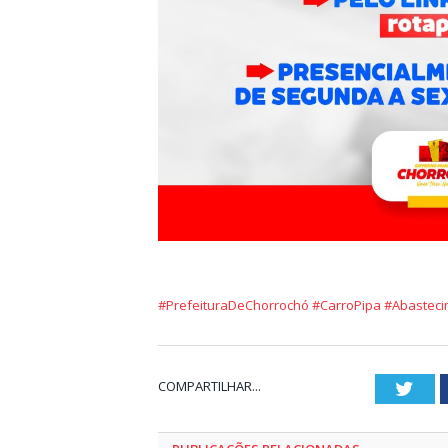
#PrefeituraDeChorrochó
#CarroPipa
#Abastec
COMPARTILHAR...
Twit