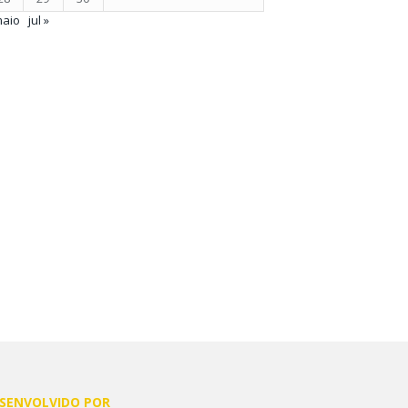
maio
jul »
SENVOLVIDO POR