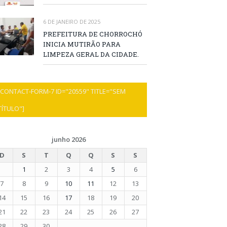
6 DE JANEIRO DE 2025
PREFEITURA DE CHORROCHÓ
INICIA MUTIRÃO PARA
LIMPEZA GERAL DA CIDADE.
[CONTACT-FORM-7 ID="20559" TITLE="SEM
TÍTULO"]
junho 2026
D
S
T
Q
Q
S
S
1
2
3
4
5
6
7
8
9
10
11
12
13
14
15
16
17
18
19
20
21
22
23
24
25
26
27
28
29
30