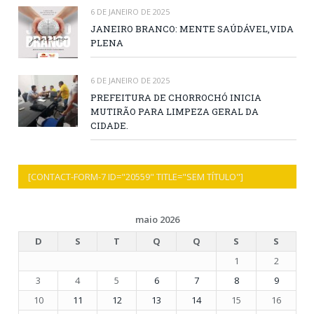
6 DE JANEIRO DE 2025
JANEIRO BRANCO: MENTE SAÚDÁVEL,VIDA
PLENA
6 DE JANEIRO DE 2025
PREFEITURA DE CHORROCHÓ INICIA
MUTIRÃO PARA LIMPEZA GERAL DA
CIDADE.
[CONTACT-FORM-7 ID="20559" TITLE="SEM TÍTULO"]
maio 2026
D
S
T
Q
Q
S
S
1
2
3
4
5
6
7
8
9
10
11
12
13
14
15
16