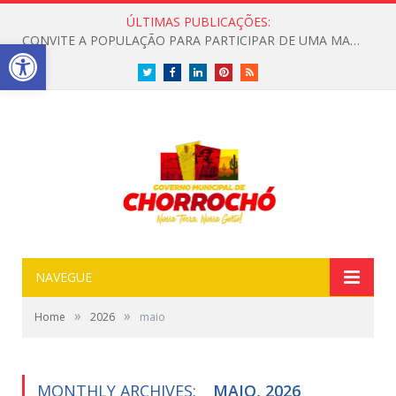
ÚLTIMAS PUBLICAÇÕES:
PREFEITURA DE CHORROCHÓ REALIZA VISITA TÉCNICA PARA LEVANTAMENTO DE TRECHO COM ESGOTO A CÉU ABERTO
Open toolbar
Twitter
Facebook
LinkedIn
Pinterest
RSS
NAVEGUE
»
»
Home
2026
maio
MONTHLY ARCHIVES:
MAIO, 2026