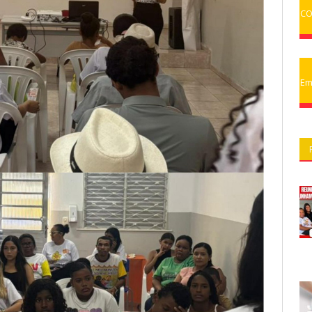
CO
Em