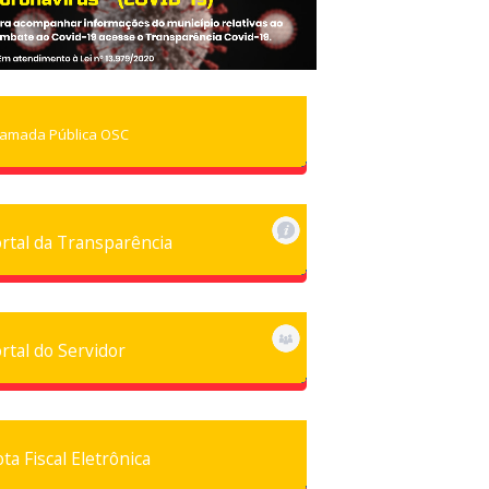
amada Pública OSC
rtal da Transparência
rtal do Servidor
ta Fiscal Eletrônica