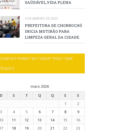
SAÚDÁVEL,VIDA PLENA
6 DE JANEIRO DE 2025
PREFEITURA DE CHORROCHÓ
INICIA MUTIRÃO PARA
LIMPEZA GERAL DA CIDADE.
[CONTACT-FORM-7 ID="20559" TITLE="SEM
TÍTULO"]
maio 2026
D
S
T
Q
Q
S
S
1
2
3
4
5
6
7
8
9
10
11
12
13
14
15
16
17
18
19
20
21
22
23