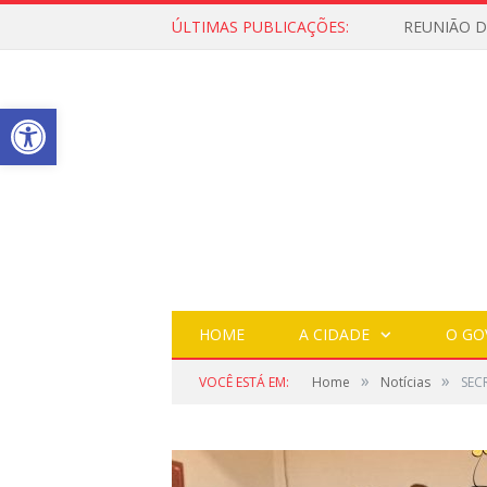
ÚLTIMAS PUBLICAÇÕES:
Open toolbar
HOME
A CIDADE
O GO
»
»
VOCÊ ESTÁ EM:
Home
Notícias
SEC