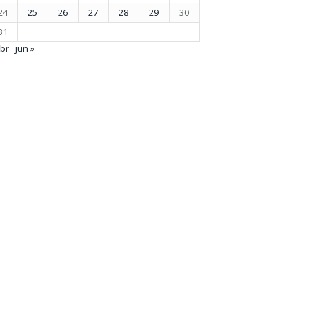
24
25
26
27
28
29
30
31
abr
jun »