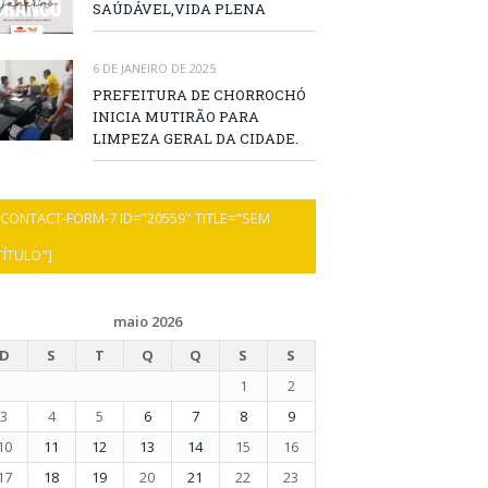
SAÚDÁVEL,VIDA PLENA
6 DE JANEIRO DE 2025
PREFEITURA DE CHORROCHÓ
INICIA MUTIRÃO PARA
LIMPEZA GERAL DA CIDADE.
[CONTACT-FORM-7 ID="20559" TITLE="SEM
TÍTULO"]
maio 2026
D
S
T
Q
Q
S
S
1
2
3
4
5
6
7
8
9
10
11
12
13
14
15
16
17
18
19
20
21
22
23