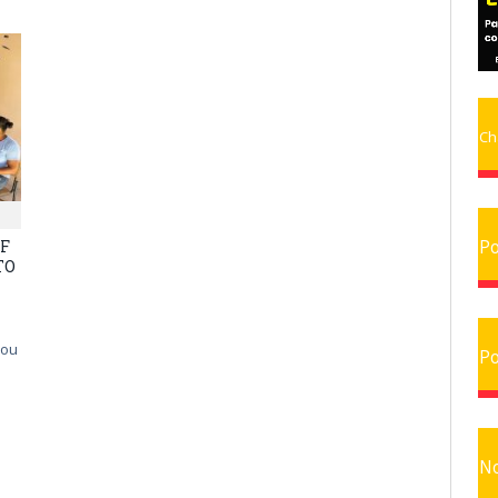
Ch
Po
IF
TO
zou
Po
No