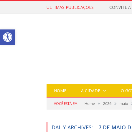
ÚLTIMAS PUBLICAÇÕES:
Open toolbar
HOME
A CIDADE
O GO
»
»
VOCÊ ESTÁ EM:
Home
2026
maio
DAILY ARCHIVES:
7 DE MAIO D