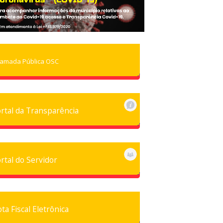
amada Pública OSC
rtal da Transparência
rtal do Servidor
ta Fiscal Eletrônica