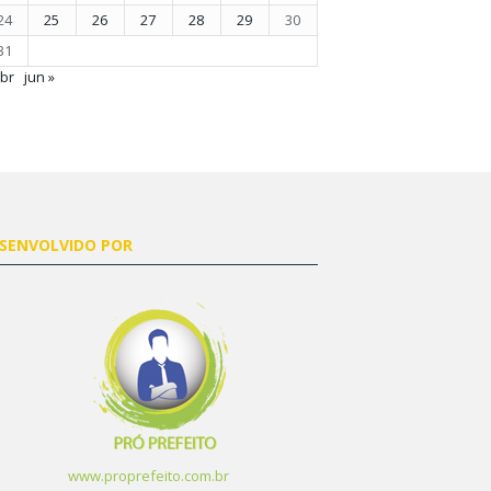
24
25
26
27
28
29
30
31
abr
jun »
SENVOLVIDO POR
www.proprefeito.com.br