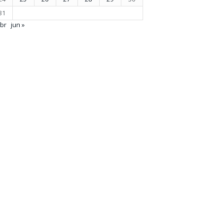
31
abr
jun »