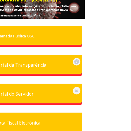
amada Pública OSC
rtal da Transparência
rtal do Servidor
ta Fiscal Eletrônica