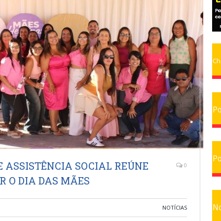
Ch
Po
Po
E ASSISTÊNCIA SOCIAL REÚNE
0
 O DIA DAS MÃES
No
NOTÍCIAS