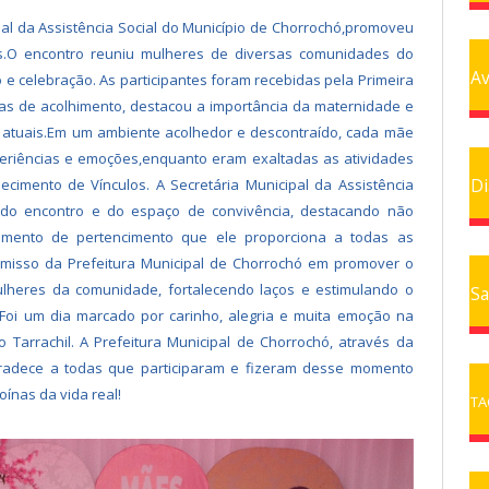
pal da Assistência Social do Município de Chorrochó,promoveu
O encontro reuniu mulheres de diversas comunidades do
Av
e celebração. As participantes foram recebidas pela Primeira
as de acolhimento, destacou a importância da maternidade e
 atuais.Em um ambiente acolhedor e descontraído, cada mãe
periências e emoções,enquanto eram exaltadas as atividades
Di
ecimento de Vínculos. A Secretária Municipal da Assistência
ia do encontro e do espaço de convivência, destacando não
imento de pertencimento que ele proporciona a todas as
promisso da Prefeitura Municipal de Chorrochó em promover o
ulheres da comunidade, fortalecendo laços e estimulando o
Sa
.Foi um dia marcado por carinho, alegria e muita emoção na
 Tarrachil. A Prefeitura Municipal de Chorrochó, através da
 agradece a todas que participaram e fizeram desse momento
ínas da vida real!
TA