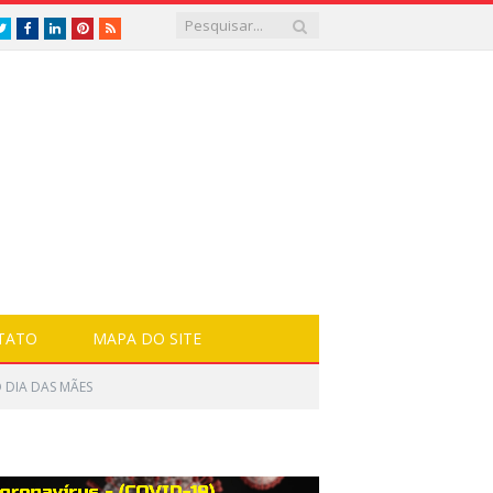
Twitter
Facebook
LinkedIn
Pinterest
RSS
TATO
MAPA DO SITE
 DIA DAS MÃES