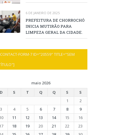
6 DE JANEIRO DE 2025
PREFEITURA DE CHORROCHÓ
INICIA MUTIRÃO PARA
LIMPEZA GERAL DA CIDADE.
[CONTACT-FORM-7 ID="20559" TITLE="SEM
TÍTULO"]
maio 2026
D
S
T
Q
Q
S
S
1
2
3
4
5
6
7
8
9
10
11
12
13
14
15
16
17
18
19
20
21
22
23
24
25
26
27
28
29
30