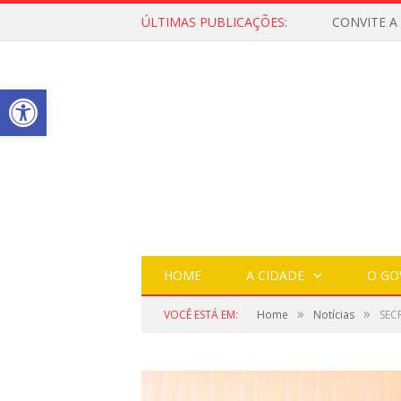
ÚLTIMAS PUBLICAÇÕES:
Open toolbar
HOME
A CIDADE
O GO
»
»
VOCÊ ESTÁ EM:
Home
Notícias
SEC