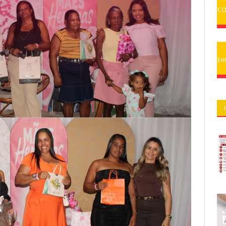
CO
Em