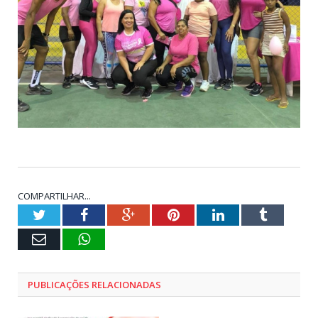
COMPARTILHAR...
Twitter
Facebook
Google+
Pinterest
LinkedIn
Tumblr
E-
WhatsApp
mail
PUBLICAÇÕES RELACIONADAS