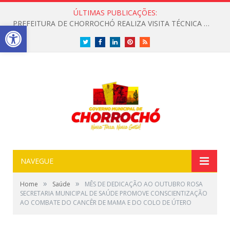
ÚLTIMAS PUBLICAÇÕES:
PREFEITURA DE CHORROCHÓ REALIZA VISITA TÉCNICA PARA LEVANTAMENTO DE TRECHO COM ESGOTO A CÉU ABERTO
Open toolbar
Twitter
Facebook
LinkedIn
Pinterest
RSS
NAVEGUE
»
»
Home
Saúde
MÊS DE DEDICAÇÃO AO OUTUBRO ROSA
SECRETARIA MUNICIPAL DE SAÚDE PROMOVE CONSCIENTIZAÇÃO
AO COMBATE DO CANCÊR DE MAMA E DO COLO DE ÚTERO