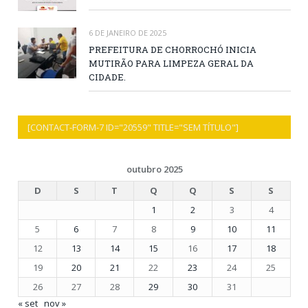
6 DE JANEIRO DE 2025
PREFEITURA DE CHORROCHÓ INICIA
MUTIRÃO PARA LIMPEZA GERAL DA
CIDADE.
[CONTACT-FORM-7 ID="20559" TITLE="SEM TÍTULO"]
outubro 2025
D
S
T
Q
Q
S
S
1
2
3
4
5
6
7
8
9
10
11
12
13
14
15
16
17
18
19
20
21
22
23
24
25
26
27
28
29
30
31
« set
nov »