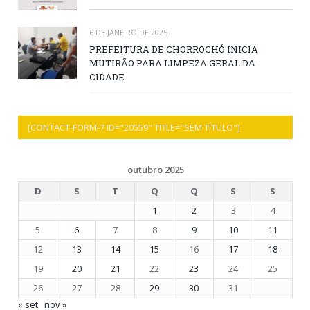
6 DE JANEIRO DE 2025
PREFEITURA DE CHORROCHÓ INICIA
MUTIRÃO PARA LIMPEZA GERAL DA
CIDADE.
[CONTACT-FORM-7 ID="20559" TITLE="SEM TÍTULO"]
outubro 2025
D
S
T
Q
Q
S
S
1
2
3
4
5
6
7
8
9
10
11
12
13
14
15
16
17
18
19
20
21
22
23
24
25
26
27
28
29
30
31
« set
nov »