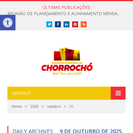
ÚLTIMAS PUBLICAÇÕES:
REUNIÃO DE PLANEJAMENTO E ALINHAMENTO MENSAL COM O SCFV NO DISTRITO DE BARRA DO TARRACHIL
Open toolbar
Twitter
Facebook
LinkedIn
Pinterest
RSS
NAVEGUE
»
»
»
Home
2025
outubro
09
DAILY ARCHIVES:
9 DE OUTUBRO DE 2025