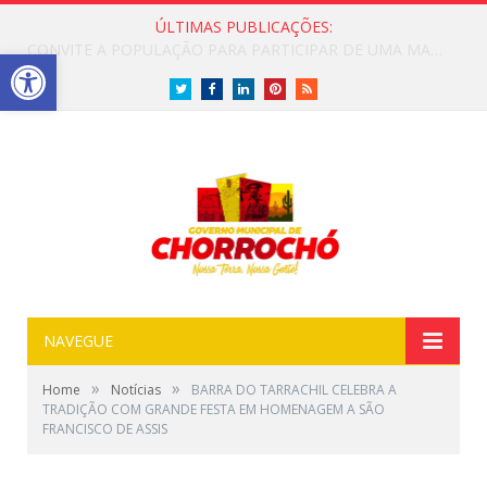
ÚLTIMAS PUBLICAÇÕES:
PREFEITURA DE CHORROCHÓ REALIZA VISITA TÉCNICA PARA LEVANTAMENTO DE TRECHO COM ESGOTO A CÉU ABERTO
Open toolbar
Twitter
Facebook
LinkedIn
Pinterest
RSS
NAVEGUE
»
»
Home
Notícias
BARRA DO TARRACHIL CELEBRA A
TRADIÇÃO COM GRANDE FESTA EM HOMENAGEM A SÃO
FRANCISCO DE ASSIS