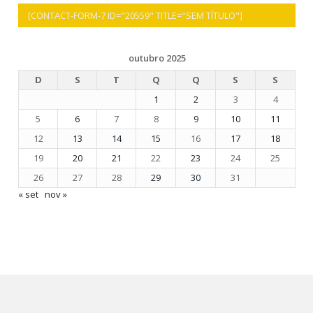
[CONTACT-FORM-7 ID="20559" TITLE="SEM TÍTULO"]
outubro 2025
D
S
T
Q
Q
S
S
1
2
3
4
5
6
7
8
9
10
11
12
13
14
15
16
17
18
19
20
21
22
23
24
25
26
27
28
29
30
31
« set
nov »