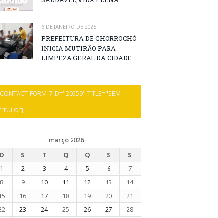
SAÚDÁVEL,VIDA PLENA
6 DE JANEIRO DE 2025
PREFEITURA DE CHORROCHÓ
INICIA MUTIRÃO PARA
LIMPEZA GERAL DA CIDADE.
[CONTACT-FORM-7 ID="20559" TITLE="SEM
TÍTULO"]
março 2026
D
S
T
Q
Q
S
S
1
2
3
4
5
6
7
8
9
10
11
12
13
14
15
16
17
18
19
20
21
22
23
24
25
26
27
28