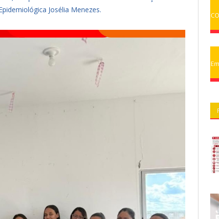
 Epidemiológica Josélia Menezes.
CO
Em