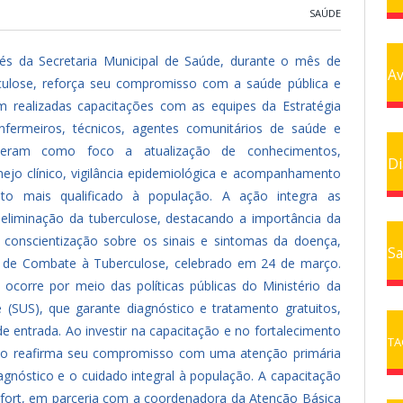
SAÚDE
vés da Secretaria Municipal de Saúde, durante o mês de
Av
culose, reforça seu compromisso com a saúde pública e
m realizadas capacitações com as equipes da Estratégia
nfermeiros, técnicos, agentes comunitários de saúde e
tiveram como foco a atualização de conhecimentos,
Di
ejo clínico, vigilância epidemiológica e acompanhamento
nto mais qualificado à população.
A ação integra as
 eliminação da tuberculose, destacando a importância da
conscientização sobre os sinais e sintomas da doença,
Sa
l de Combate à Tuberculose, celebrado em 24 de março.
ocorre por meio das políticas públicas do Ministério da
(SUS), que garante diagnóstico e tratamento gratuitos,
de entrada.
Ao investir na capacitação e no fortalecimento
TA
ípio reafirma seu compromisso com uma atenção primária
agnóstico e o cuidado integral à população.
A capacitação
lfort, em parceria com a coordenadora da Atenção Básica