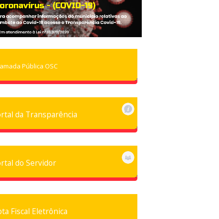
amada Pública OSC
rtal da Transparência
rtal do Servidor
ta Fiscal Eletrônica