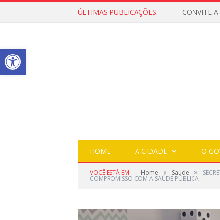
ÚLTIMAS PUBLICAÇÕES:
Open toolbar
HOME
A CIDADE
O GO
»
»
VOCÊ ESTÁ EM:
Home
Saúde
SECRE
COMPROMISSO COM A SAÚDE PÚBLICA