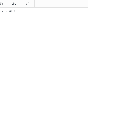
29
30
31
ev
abr »