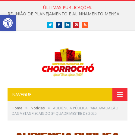
ÚLTIMAS PUBLICAÇÕES:
REUNIÃO DE PLANEJAMENTO E ALINHAMENTO MENSAL COM O SCFV NO DISTRITO DE BARRA DO TARRACHIL
Open toolbar
Twitter
Facebook
LinkedIn
Pinterest
RSS
NAVEGUE
»
»
Home
Notícias
AUDIÊNCIA PÚBLICA PARA AVALIAÇÃO
DAS METAS FISCAIS DO 3º QUADRIMESTRE DE 2025