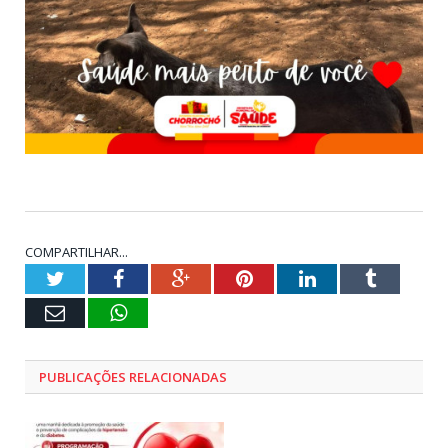
COMPARTILHAR...
Twitter
Facebook
Google+
Pinterest
LinkedIn
Tumblr
E-
WhatsApp
mail
PUBLICAÇÕES RELACIONADAS