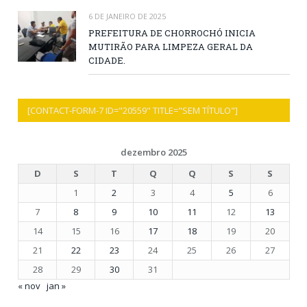
6 DE JANEIRO DE 2025
PREFEITURA DE CHORROCHÓ INICIA
MUTIRÃO PARA LIMPEZA GERAL DA
CIDADE.
[CONTACT-FORM-7 ID="20559" TITLE="SEM TÍTULO"]
dezembro 2025
D
S
T
Q
Q
S
S
1
2
3
4
5
6
7
8
9
10
11
12
13
14
15
16
17
18
19
20
21
22
23
24
25
26
27
28
29
30
31
« nov
jan »