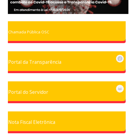
Chamada Pública OSC
Portal da Transparência
Portal do Servidor
Nota Fiscal Eletrônica