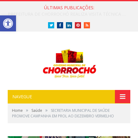
ÚLTIMAS PUBLICAÇÕES:
PREFEITURA DE CHORROCHÓ REALIZA VISITA TÉCNICA PARA LEVANTAMENTO DE TRECHO COM ESGOTO A CÉU ABERTO
Open toolbar
Twitter
Facebook
LinkedIn
Pinterest
RSS
NAVEGUE
»
»
Home
Saúde
SECRETARIA MUNICIPAL DE SAÚDE
PROMOVE CAMPANHA EM PROL AO DEZEMBRO VERMELHO