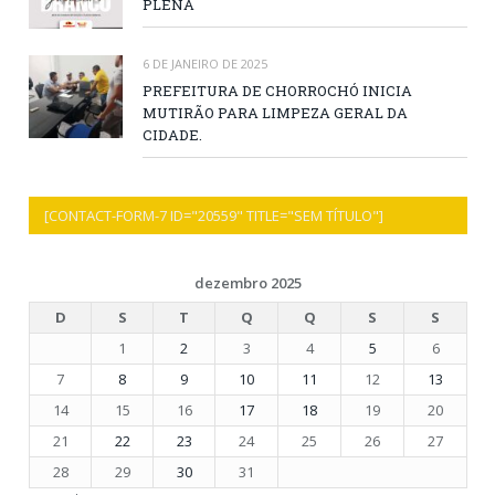
PLENA
6 DE JANEIRO DE 2025
PREFEITURA DE CHORROCHÓ INICIA
MUTIRÃO PARA LIMPEZA GERAL DA
CIDADE.
[CONTACT-FORM-7 ID="20559" TITLE="SEM TÍTULO"]
dezembro 2025
D
S
T
Q
Q
S
S
1
2
3
4
5
6
7
8
9
10
11
12
13
14
15
16
17
18
19
20
21
22
23
24
25
26
27
28
29
30
31