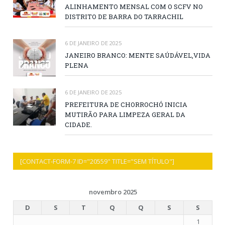
ALINHAMENTO MENSAL COM O SCFV NO
DISTRITO DE BARRA DO TARRACHIL
6 DE JANEIRO DE 2025
JANEIRO BRANCO: MENTE SAÚDÁVEL,VIDA
PLENA
6 DE JANEIRO DE 2025
PREFEITURA DE CHORROCHÓ INICIA
MUTIRÃO PARA LIMPEZA GERAL DA
CIDADE.
[CONTACT-FORM-7 ID="20559" TITLE="SEM TÍTULO"]
novembro 2025
D
S
T
Q
Q
S
S
1