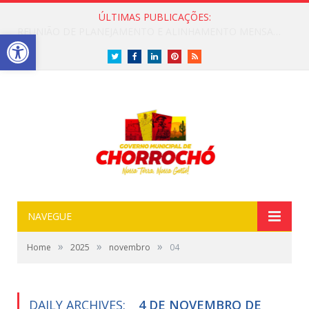
ÚLTIMAS PUBLICAÇÕES:
CONVITE A POPULAÇÃO PARA PARTICIPAR DE UMA MANHÃ ESPECIAL DEDICADA ASAÚDE
Open toolbar
Twitter
Facebook
LinkedIn
Pinterest
RSS
NAVEGUE
»
»
»
Home
2025
novembro
04
DAILY ARCHIVES:
4 DE NOVEMBRO DE