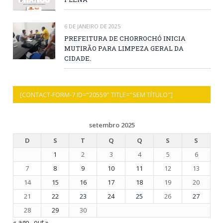
6 DE JANEIRO DE 2025
PREFEITURA DE CHORROCHÓ INICIA
MUTIRÃO PARA LIMPEZA GERAL DA
CIDADE.
[CONTACT-FORM-7 ID="20559" TITLE="SEM TÍTULO"]
setembro 2025
D
S
T
Q
Q
S
S
1
2
3
4
5
6
7
8
9
10
11
12
13
14
15
16
17
18
19
20
21
22
23
24
25
26
27
28
29
30
« ago
out »