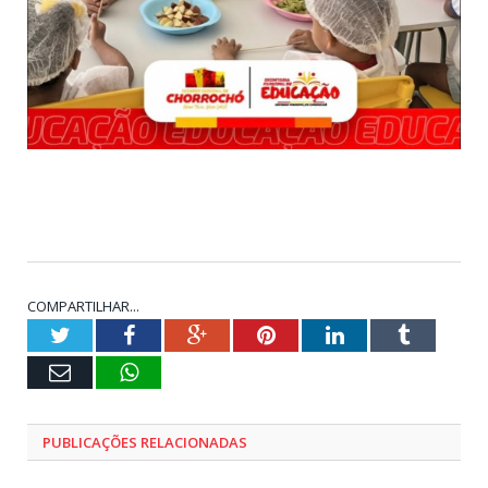
COMPARTILHAR...
Twitter
Facebook
Google+
Pinterest
LinkedIn
Tumblr
E-
WhatsApp
mail
PUBLICAÇÕES RELACIONADAS