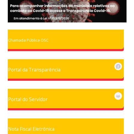
Chamada Pública OSC
Portal da Transparência
Portal do Servidor
Nota Fiscal Eletrônica