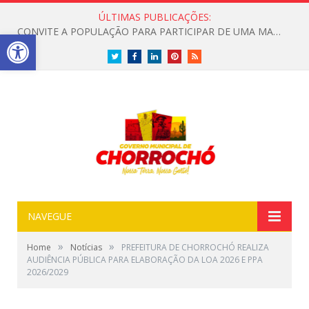
ÚLTIMAS PUBLICAÇÕES:
CONVITE A POPULAÇÃO PARA PARTICIPAR DE UMA MANHÃ ESPECIAL DEDICADA ASAÚDE
Open toolbar
Twitter
Facebook
LinkedIn
Pinterest
RSS
NAVEGUE
»
»
Home
Notícias
PREFEITURA DE CHORROCHÓ REALIZA
AUDIÊNCIA PÚBLICA PARA ELABORAÇÃO DA LOA 2026 E PPA
2026/2029