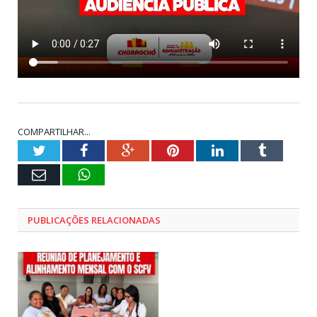
COMPARTILHAR...
Twitter
Facebook
Google+
Pinterest
LinkedIn
Tumblr
E-
WhatsApp
mail
PUBLICAÇÕES RELACIONADAS