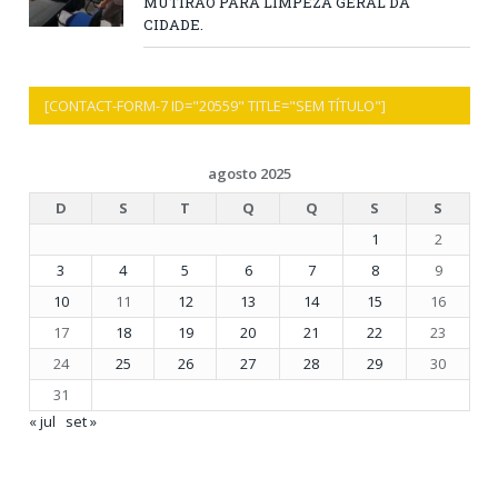
MUTIRÃO PARA LIMPEZA GERAL DA
CIDADE.
[CONTACT-FORM-7 ID="20559" TITLE="SEM TÍTULO"]
agosto 2025
D
S
T
Q
Q
S
S
1
2
3
4
5
6
7
8
9
10
11
12
13
14
15
16
17
18
19
20
21
22
23
24
25
26
27
28
29
30
31
« jul
set »