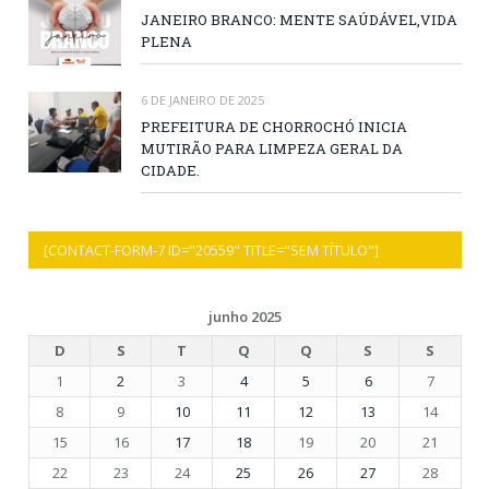
JANEIRO BRANCO: MENTE SAÚDÁVEL,VIDA
PLENA
6 DE JANEIRO DE 2025
PREFEITURA DE CHORROCHÓ INICIA
MUTIRÃO PARA LIMPEZA GERAL DA
CIDADE.
[CONTACT-FORM-7 ID="20559" TITLE="SEM TÍTULO"]
junho 2025
D
S
T
Q
Q
S
S
1
2
3
4
5
6
7
8
9
10
11
12
13
14
15
16
17
18
19
20
21
22
23
24
25
26
27
28