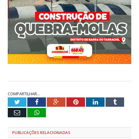
COMPARTILHAR...
Twitter
Facebook
Google+
Pinterest
LinkedIn
Tumblr
E-
WhatsApp
mail
PUBLICAÇÕES RELACIONADAS