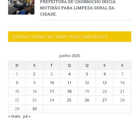
PREFEITURA DE CHORROCHÓ INICIA
MUTIRÃO PARA LIMPEZA GERAL DA
CIDADE.
[CONTACT-FORM-7 ID="20559" TITLE="SEM TÍTULO"]
junho 2025
D
S
T
Q
Q
S
S
1
2
3
4
5
6
7
8
9
10
11
12
13
14
15
16
17
18
19
20
21
22
23
24
25
26
27
28
29
30
« maio
jul »