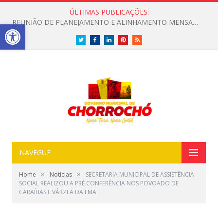
ÚLTIMAS PUBLICAÇÕES:
CONVITE A POPULAÇÃO PARA PARTICIPAR DE UMA MANHÃ ESPECIAL DEDICADA ASAÚDE
Open toolbar
Twitter
Facebook
LinkedIn
Pinterest
RSS
NAVEGUE
»
»
Home
Notícias
SECRETARIA MUNICIPAL DE ASSISTÊNCIA
SOCIAL REALIZOU A PRÉ CONFERÊNCIA NOS POVOADO DE
CARAÍBAS E VÁRZEA DA EMA.