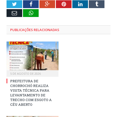
Twitter
Facebook
Google+
Pinterest
LinkedIn
Tumblr
E-
WhatsApp
mail
PUBLICAÇÕES RELACIONADAS
5 DE AGOSTO DE 2026
PREFEITURA DE
CHORROCHÓ REALIZA
VISITA TÉCNICA PARA
LEVANTAMENTO DE
TRECHO COM ESGOTO A
CÉU ABERTO