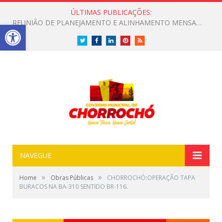
ÚLTIMAS PUBLICAÇÕES:
CONVITE A POPULAÇÃO PARA PARTICIPAR DE UMA MANHÃ ESPECIAL DEDICADA ASAÚDE
Open toolbar
Twitter
Facebook
LinkedIn
Pinterest
RSS
NAVEGUE
»
»
Home
Obras Públicas
CHORROCHÓ:OPERAÇÃO TAPA
BURACOS NA BA-310 SENTIDO BR-116.