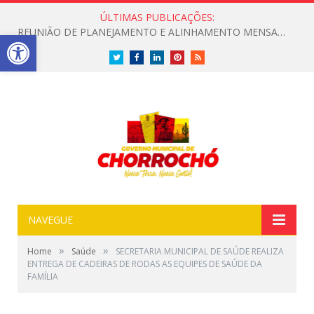
ÚLTIMAS PUBLICAÇÕES:
CONVITE A POPULAÇÃO PARA PARTICIPAR DE UMA MANHÃ ESPECIAL DEDICADA ASAÚDE
Open toolbar
Twitter
Facebook
LinkedIn
Pinterest
RSS
NAVEGUE
»
»
Home
Saúde
SECRETARIA MUNICIPAL DE SAÚDE REALIZA
ENTREGA DE CADEIRAS DE RODAS AS EQUIPES DE SAÚDE DA
FAMÍLIA