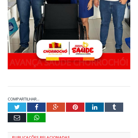
COMPARTILHAR...
Twitter
Facebook
Google+
Pinterest
LinkedIn
Tumblr
E-
WhatsApp
mail
PUBLICAÇÕES RELACIONADAS