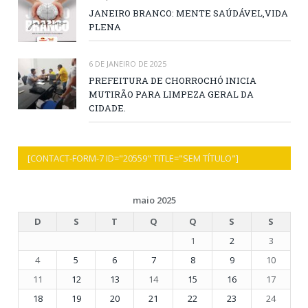
JANEIRO BRANCO: MENTE SAÚDÁVEL,VIDA
PLENA
6 DE JANEIRO DE 2025
PREFEITURA DE CHORROCHÓ INICIA
MUTIRÃO PARA LIMPEZA GERAL DA
CIDADE.
[CONTACT-FORM-7 ID="20559" TITLE="SEM TÍTULO"]
maio 2025
D
S
T
Q
Q
S
S
1
2
3
4
5
6
7
8
9
10
11
12
13
14
15
16
17
18
19
20
21
22
23
24