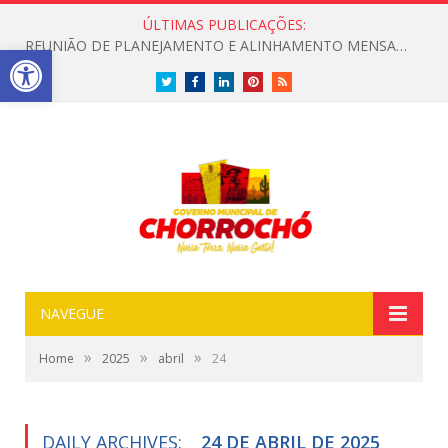
ÚLTIMAS PUBLICAÇÕES:
REUNIÃO DE PLANEJAMENTO E ALINHAMENTO MENSAL COM O SCFV NO DISTRITO DE BARRA DO TARRACHIL
Open toolbar
Twitter
Facebook
LinkedIn
Pinterest
RSS
NAVEGUE
»
»
»
Home
2025
abril
24
DAILY ARCHIVES:
24 DE ABRIL DE 2025