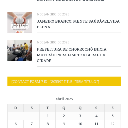
6 DE JANEIRO DE 2025
JANEIRO BRANCO: MENTE SAÚDÁVEL,VIDA
PLENA
6 DE JANEIRO DE 2025
PREFEITURA DE CHORROCHÓ INICIA
MUTIRÃO PARA LIMPEZA GERAL DA
CIDADE.
[CONTACT-FORM-7 ID="20559" TITLE="SEM TÍTULO"]
abril 2025
D
S
T
Q
Q
S
S
1
2
3
4
5
6
7
8
9
10
11
12