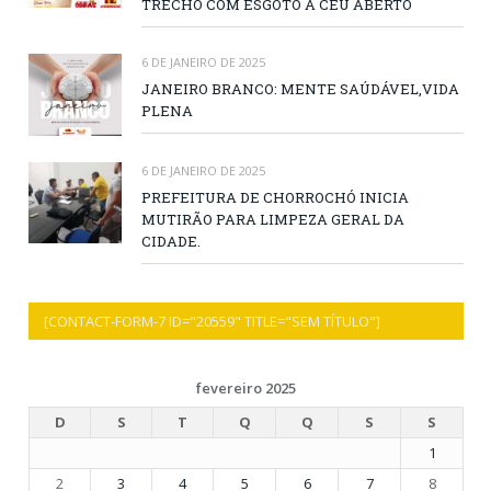
TRECHO COM ESGOTO A CÉU ABERTO
6 DE JANEIRO DE 2025
JANEIRO BRANCO: MENTE SAÚDÁVEL,VIDA
PLENA
6 DE JANEIRO DE 2025
PREFEITURA DE CHORROCHÓ INICIA
MUTIRÃO PARA LIMPEZA GERAL DA
CIDADE.
[CONTACT-FORM-7 ID="20559" TITLE="SEM TÍTULO"]
fevereiro 2025
D
S
T
Q
Q
S
S
1
2
3
4
5
6
7
8