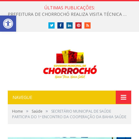
ÚLTIMAS PUBLICAÇÕES:
PREFEITURA DE CHORROCHÓ REALIZA VISITA TÉCNICA PARA LEVANTAMENTO DE TRECHO COM ESGOTO A CÉU ABERTO
Open toolbar
Twitter
Facebook
LinkedIn
Pinterest
RSS
NAVEGUE
»
»
Home
Saúde
SECRETÁRIO MUNICIPAL DE SAÚDE
PARTICIPA DO 1º ENCONTRO DA COOPERAÇÃO DA BAHIA SAÚDE